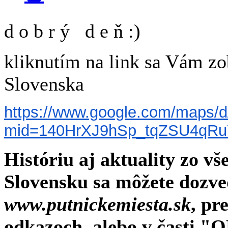
d o b r ý d e ň :)
kliknutím na link sa Vám z
Slovenska
https://www.google.com/maps/d
mid=140HrXJ9hSp_tqZSU4qR
Históriu aj aktuality zo v
Slovensku sa môžete dozve
www.putnickemiesta.sk
, pr
odkazoch, alebo v čast