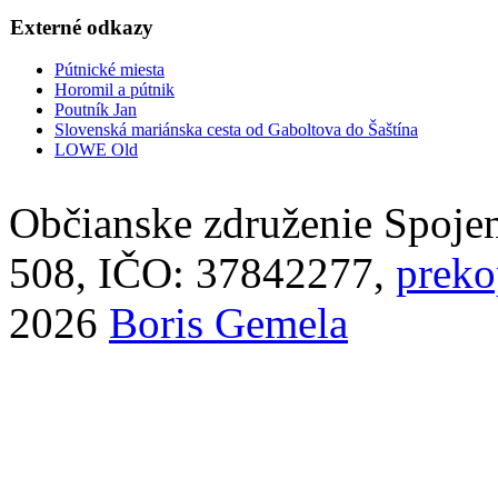
Externé odkazy
Pútnické miesta
Horomil a pútnik
Poutník Jan
Slovenská mariánska cesta od Gaboltova do Šaštína
LOWE Old
Občianske združenie Spoje
508, IČO: 37842277,
prek
2026
Boris Gemela